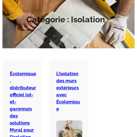
Catégorie :
Isolation
Écolomique
L’isolation
,
des murs
distributeur
extérieurs
officiel lot-
avec
et-
Écolomiqu
garonnais
e
des
solutions
Myral pour
l’isolation