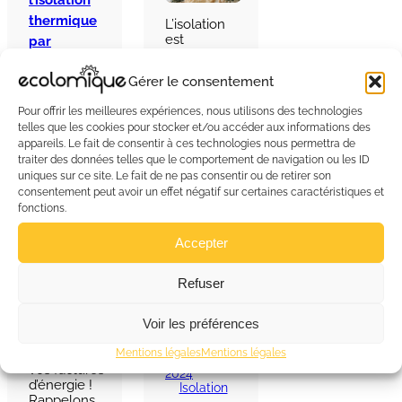
thermique
L’isolation
est
par
considérée
l’extérieur
comme le
Gérer le consentement
poste de
rénovation
Pour offrir les meilleures expériences, nous utilisons des technologies
le plus
telles que les cookies pour stocker et/ou accéder aux informations des
important
appareils. Le fait de consentir à ces technologies nous permettra de
d’une
rénovation
traiter des données telles que le comportement de navigation ou les ID
Isol’extérieur
énergétique
uniques sur ce site. Le fait de ne pas consentir ou de retirer son
Myral par
d’un
consentement peut avoir un effet négatif sur certaines caractéristiques et
Écolomique
logement.
fonctions.
: Rénovez
Avant
votre façade
même de
Accepter
en toute
penser à un
sérénité
moyen de
Donnez un
Refuser
chauffage
coup de
plus
jeune à
performant,
Voir les préférences
votre
il…
maison tout
Lire la suite
en réduisant
Mentions légales
Mentions légales
1 décembre
vos factures
2024
d’énergie !
Isolation
Rappelons