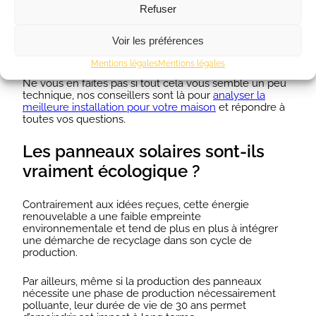
Avant de se lancer dans le projet de kit photovoltaïque, il
Refuser
est nécessaire de comprendre votre consommation
électrique. Les panneaux photovoltaïques doivent
Voir les préférences
répondre à vos besoins si vous souhaitez baisser votre
facture d’électricité.
Mentions légales
Mentions légales
Ne vous en faites pas si tout cela vous semble un peu
technique, nos conseillers sont là pour
analyser la
meilleure installation pour votre maison
et répondre à
toutes vos questions.
Les panneaux solaires sont-ils
vraiment écologique ?
Contrairement aux idées reçues, cette énergie
renouvelable a une faible empreinte
environnementale et tend de plus en plus à intégrer
une démarche de recyclage dans son cycle de
production.
Par ailleurs, même si la production des panneaux
nécessite une phase de production nécessairement
polluante, leur durée de vie de 30 ans permet