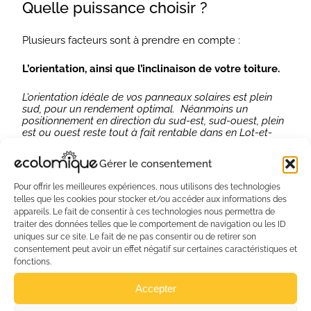
Quelle puissance choisir ?
Plusieurs facteurs sont à prendre en compte :
L’orientation, ainsi que l’inclinaison de votre toiture.
L’orientation idéale de vos panneaux solaires est plein
sud, pour un rendement optimal. Néanmoins un
positionnement en direction du sud-est, sud-ouest, plein
est ou ouest reste tout à fait rentable dans en Lot-et-
Garonne ou en Gironde par exemple.
Gérer le consentement
Les masques solaires présents sur votre toiture.
Pour offrir les meilleures expériences, nous utilisons des technologies
telles que les cookies pour stocker et/ou accéder aux informations des
Les masques solaires sont tous les éléments qui
appareils. Le fait de consentir à ces technologies nous permettra de
viendraient créer une ombre sur votre toiture à un
moment ou un autre au cours de la journée. Un arbre, la
traiter des données telles que le comportement de navigation ou les ID
maison du voisin, toutes les ombres viendront réduire la
uniques sur ce site. Le fait de ne pas consentir ou de retirer son
puissance de vos panneaux photovoltaïques et doivent
consentement peut avoir un effet négatif sur certaines caractéristiques et
être pris en compte.
fonctions.
Accepter
Votre besoin annuel en kWh